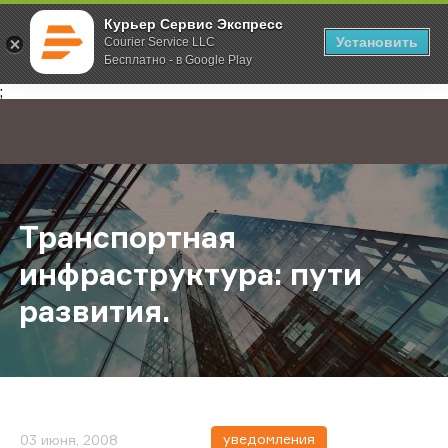
Курьер Сервис Экспресс
Установить
Courier Service LLC
Бесплатно - в Google Play
Главная
О компании
Новости
Транспортная инфраструктура: пут
;
Транспортная
инфраструктура: пути
развития.
уведомления
03 июня, 2008