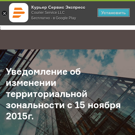
Курьер Сервис Экспресс
Установить
Courier Service LLC
Бесплатно - в Google Play
Главная
О компании
Новости
Уведомление об изменении террит
;
Уведомление об
изменении
территориальной
зональности с 15 ноября
2015г.