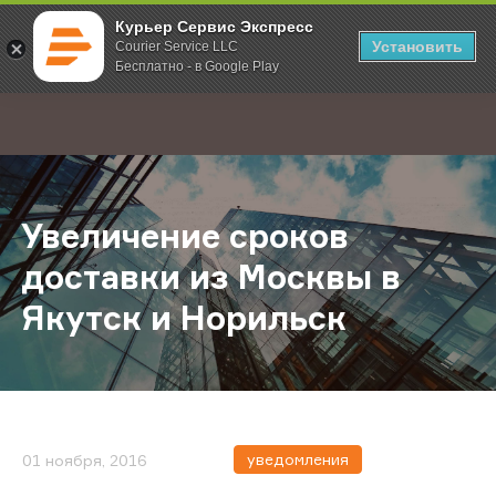
Курьер Сервис Экспресс
Установить
Courier Service LLC
Бесплатно - в Google Play
Главная
О компании
Новости
Увеличение сроков доставки из М
;
Увеличение сроков
доставки из Москвы в
Якутск и Норильск
уведомления
01 ноября, 2016