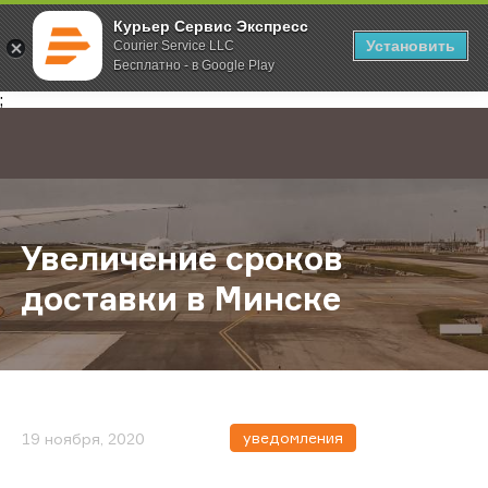
Курьер Сервис Экспресс
Установить
Courier Service LLC
Бесплатно - в Google Play
Главная
О компании
Новости
Увеличение сроков доставки в М
;
Увеличение сроков
доставки в Минске
уведомления
19 ноября, 2020