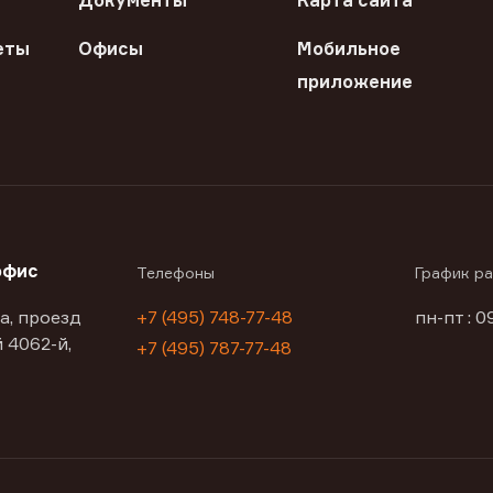
Документы
Карта сайта
еты
Офисы
Мобильное
приложение
офис
Телефоны
График р
а, проезд
+7 (495) 748-77-48
пн-пт : 0
 4062-й,
+7 (495) 787-77-48