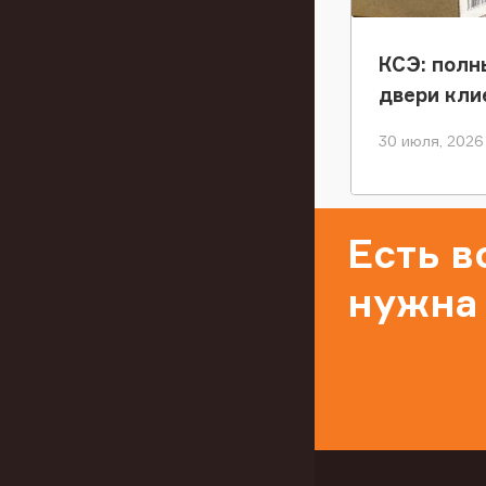
КСЭ: полн
двери кли
30 июля, 2026
Есть 
нужна