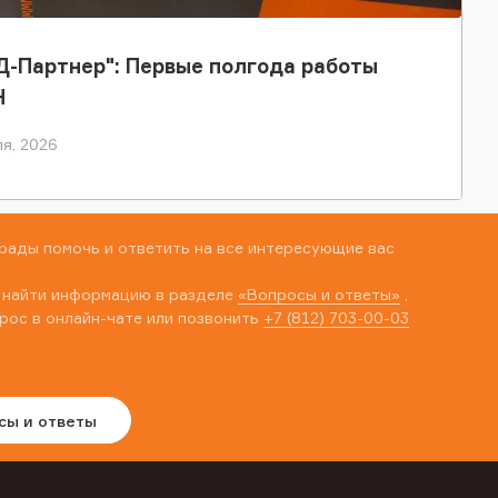
-Партнер": Первые полгода работы
Н
я, 2026
рады помочь и ответить на все интересующие вас
 найти информацию в разделе
«Вопросы и ответы»
,
рос в онлайн-чате или позвонить
+7 (812) 703-00-03
сы и ответы