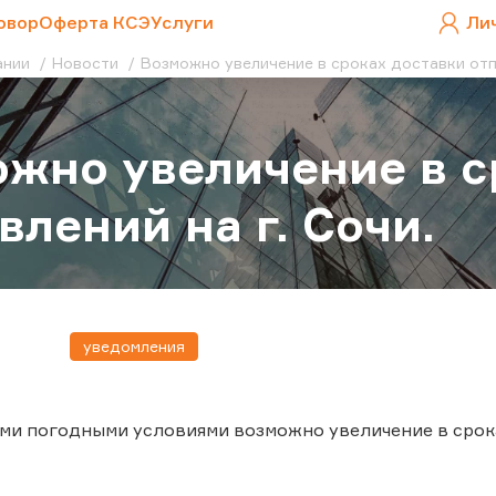
овор
Оферта КСЭ
Услуги
Ли
ании
Новости
Возможно увеличение в сроках доставки отпр
жно увеличение в с
влений на г. Сочи.
уведомления
ими погодными условиями возможно увеличение в сроках