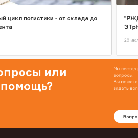
ый цикл логистики - от склада до
"РЖД
ента
ЭТр
28 июл
вопросы или
Мы всегда 
вопросы.
Вы можете
 помощь?
задать воп
Вопро