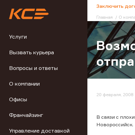
;
Заключить дог
Главная
О комп
Услуги
Возмо
Вызвать курьера
отпра
Вопросы и ответы
О компании
20 февраля, 2008
Офисы
Франчайзинг
В связи с плох
Новороссийск.
Управление доставкой