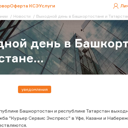
овор
Оферта КСЭ
Услуги
Ли
ании
Новости
Выходной день в Башкортостане и Татарстане
ной день в Башкорт
стане...
уведомления
спублике Башкортостан и республике Татарстан выход
жба "Курьер Сервис Экспресс" в Уфе, Казани и Набереж
ествляются.