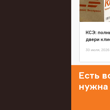
КСЭ: полн
двери кли
30 июля, 2026
Есть 
нужна