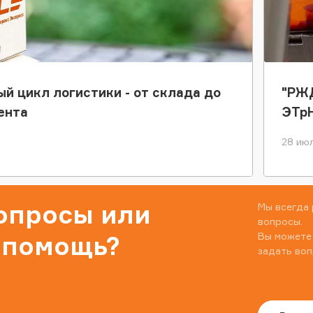
ый цикл логистики - от склада до
"РЖД
ента
ЭТр
28 июл
вопросы или
Мы всегда 
вопросы.
Вы можете
 помощь?
задать воп