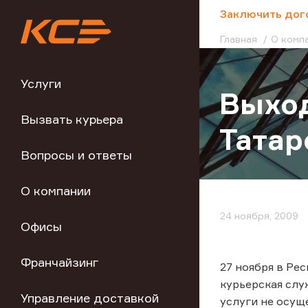
;
Заключить дог
Главная
О комп
Услуги
Выход
Вызвать курьера
Татар
Вопросы и ответы
О компании
24 ноября, 2009
Офисы
Франчайзинг
27 ноября в Ре
курьерская слу
Управление доставкой
услуги не осущ