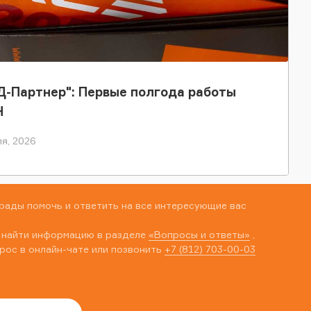
-Партнер": Первые полгода работы
Н
я, 2026
рады помочь и ответить на все интересующие вас
 найти информацию в разделе
«Вопросы и ответы»
,
рос в онлайн-чате или позвонить
+7 (812) 703-00-03