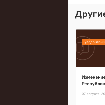
Други
уведомлени
Изменение
Республи
07 августа, 2