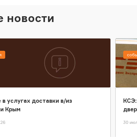
е новости
я
соб
 в услугах доставки в/из
КСЭ:
ки Крым
двер
026
30 июл