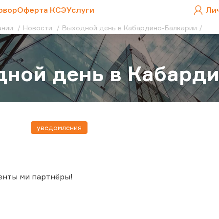
овор
Оферта КСЭ
Услуги
Ли
ании
Новости
Выходной день в Кабардино-Балкарии
ной день в Кабард
уведомления
енты ми партнёры!