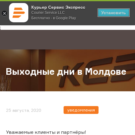
Курьер Сервис Экспресс
Установить
Courier Service LLC
Бесплатно - в Google Play
Главная
О компании
Новости
Выходные дни в Молдове
;
Выходные дни в Молдове
уведомления
25 августа, 2020
Уважаемые клиенты и партнёры!