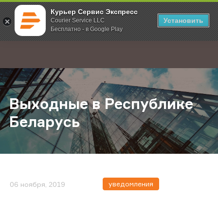
Курьер Сервис Экспресс
Установить
Courier Service LLC
Бесплатно - в Google Play
Главная
О компании
Новости
Выходные в Республике Беларус
;
Выходные в Республике
Беларусь
уведомления
06 ноября, 2019