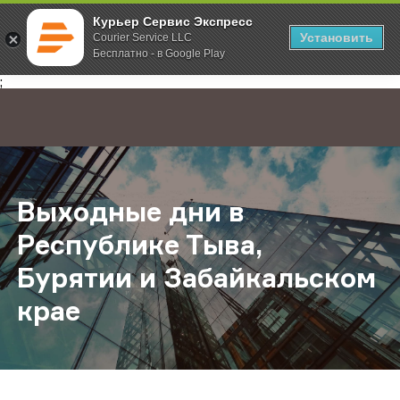
Курьер Сервис Экспресс
Установить
Courier Service LLC
Бесплатно - в Google Play
Главная
О компании
Новости
Выходные дни в Республике Тыва,
;
Выходные дни в
Республике Тыва,
Бурятии и Забайкальском
крае