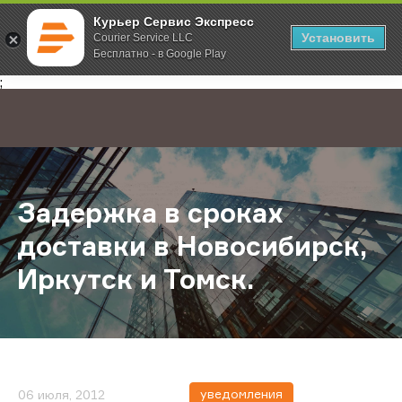
Курьер Сервис Экспресс
Установить
Courier Service LLC
Бесплатно - в Google Play
Главная
О компании
Новости
Задержка в сроках доставки в Нов
;
Задержка в сроках
доставки в Новосибирск,
Иркутск и Томск.
уведомления
06 июля, 2012