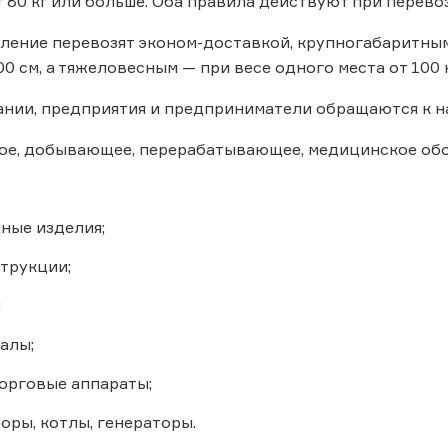
 80 кг или больше. Оба правила действуют при перево
ление перевозят эконом-доставкой, крупногабаритным
0 см, а тяжеловесным — при весе одного места от 100 к
нии, предприятия и предприниматели обращаются к на
е, добывающее, перерабатывающее, медицинское об
ные изделия;
трукции;
;
алы;
торговые аппараты;
оры, котлы, генераторы.