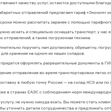
твечают качеству услуг, остаются доступными благода
абаритных отправлений предлагаем тариф «Эконом» ил
 сроки можно рассчитать заранее с помощью тарифного
ужно искать и специально оснащать транспорт, у нас 
 отправлений, а также погрузочная техника.
нительно поручить нам доупаковку, обрешетку, погруз
для хранения на одном из наших складов.
е придется оформлять разрешительные документы в ГИ
ение отправления во время транспортировки легко от
оставку в любую точку России — на склад КСЭ или по 
кже в странах ЕАЭС с соблюдением норм международн
 услугу, не нужно никуда ехать. Вы можете стать клие
обы уточнить детали сотрудничества и предложить оп