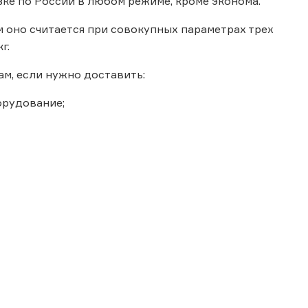
зке по России в любом режиме, кроме эконома.
 оно считается при совокупных параметрах трех
г.
м, если нужно доставить:
орудование;