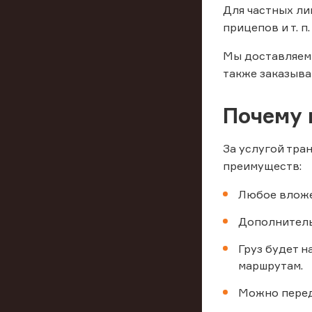
Для частных ли
прицепов и т. п.
Мы доставляем 
также заказыва
Почему 
За услугой тра
преимуществ:
Любое вложе
Дополнитель
Груз будет н
маршрутам.
Можно перед