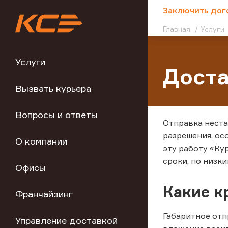
;
Заключить дог
Главная
Услуги
Услуги
Доста
Вызвать курьера
Вопросы и ответы
Отправка неста
разрешения, ос
О компании
эту работу «Ку
сроки, по низки
Офисы
Какие к
Франчайзинг
Габаритное отп
Управление доставкой