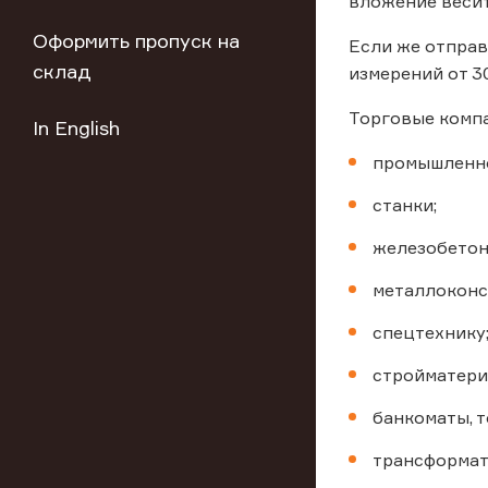
вложение весит
Оформить пропуск на
Если же отправ
склад
измерений от 30
Торговые компа
In English
промышленно
станки;
железобетон
металлоконс
спецтехнику
стройматери
банкоматы, 
трансформат