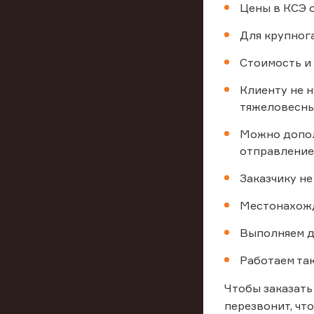
Цены в КСЭ о
Для крупног
Стоимость и
Клиенту не н
тяжеловесных
Можно допол
отправление 
Заказчику н
Местонахожд
Выполняем д
Работаем та
Чтобы заказать
перезвонит, чт