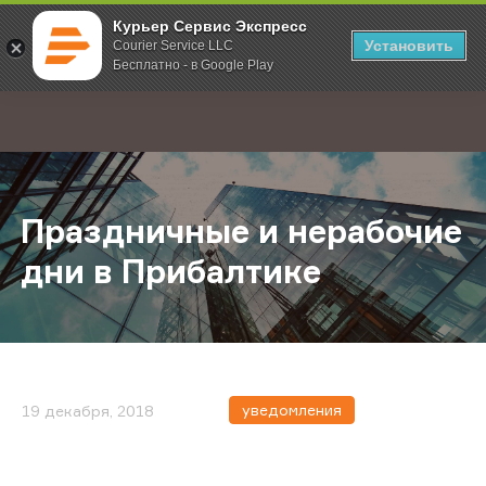
Курьер Сервис Экспресс
Установить
Courier Service LLC
Бесплатно - в Google Play
Главная
О компании
Новости
Праздничные и нерабочие дни в 
;
Праздничные и нерабочие
дни в Прибалтике
уведомления
19 декабря, 2018