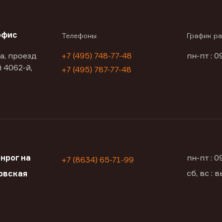
офис
Телефоны
График р
а, проезд
+7 (495) 748-77-48
пн-пт : 0
 4062-й,
+7 (495) 787-77-48
нрог на
пн-пт : 
+7 (8634) 65-71-99
сб, вс :
овская