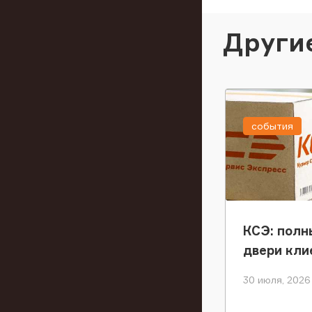
Други
события
КСЭ: полн
двери кли
30 июля, 2026