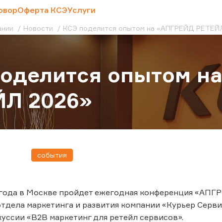
овор
Оферта КСЭ
Услуги
ании
Новости
КСЭ поделится опытом на «АПГРЕЙД РЕТЕЙ
поделится опытом н
ЙЛ 2026»
события
 года в Москве пройдет ежегодная конференция «АПГ
тдела маркетинга и развития компании «Курьер Серви
уссии «B2B маркетинг для ретейл сервисов».