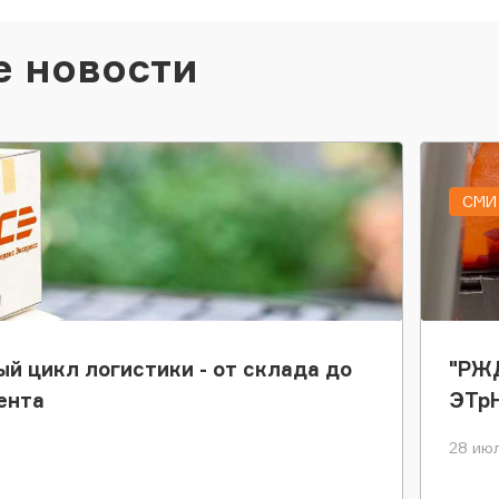
е новости
СМИ 
ый цикл логистики - от склада до
"РЖД
ента
ЭТр
28 июл