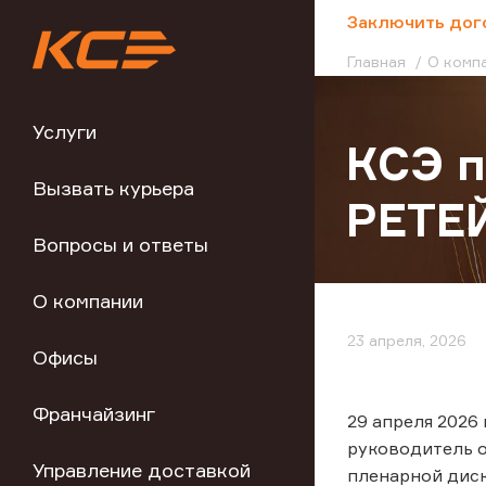
;
Заключить дог
Главная
О комп
Услуги
КСЭ 
Вызвать курьера
РЕТЕ
Вопросы и ответы
О компании
23 апреля, 2026
Офисы
Франчайзинг
29 апреля 2026
руководитель о
Управление доставкой
пленарной диск