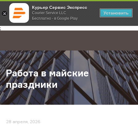
Курьер Сервис Экспресс
Установить
Courier Service LLC
Бесплатно - в Google Play
Главная
О компании
Новости
Работа в майские праздники
;
Работа в майские
праздники
28 апреля, 2026