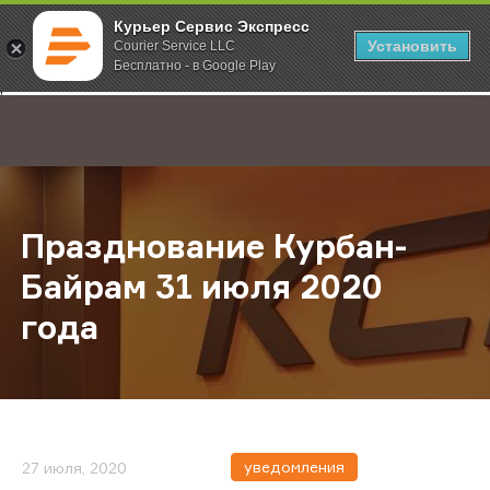
Курьер Сервис Экспресс
Установить
Courier Service LLC
Бесплатно - в Google Play
Главная
О компании
Новости
Празднование Курбан-Байрам 31 
;
Празднование Курбан-
Байрам 31 июля 2020
года
уведомления
27 июля, 2020