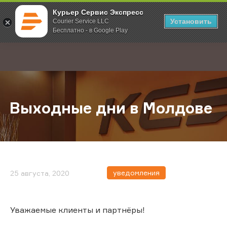
Курьер Сервис Экспресс
Установить
Courier Service LLC
Бесплатно - в Google Play
Главная
О компании
Новости
Выходные дни в Молдове
;
Выходные дни в Молдове
уведомления
25 августа, 2020
Уважаемые клиенты и партнёры!