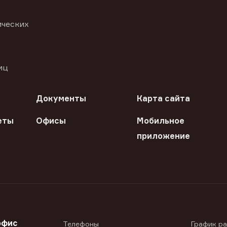
ических
иц
Документы
Карта сайта
еты
Офисы
Мобильное
приложение
офис
Телефоны
График р