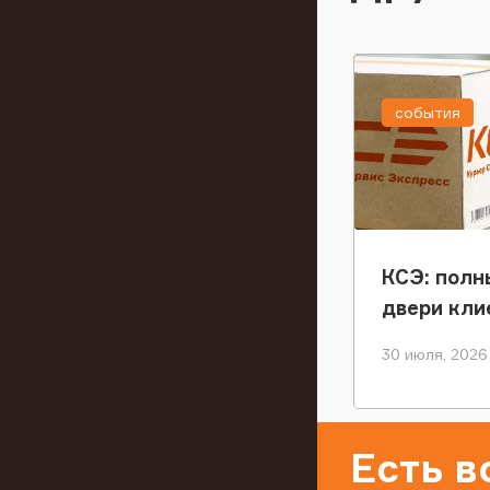
события
КСЭ: полн
двери кли
30 июля, 2026
Есть 