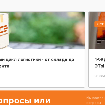
СМИ 
ый цикл логистики - от склада до
"РЖД
ента
ЭТр
28 июл
вопросы или
Мы всегда 
вопросы.