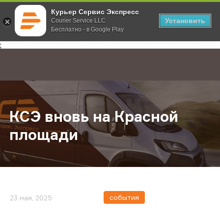
Курьер Сервис Экспресс
Установить
Courier Service LLC
Бесплатно - в Google Play
Главная
О компании
Новости
КСЭ вновь на Красной площади
;
КСЭ вновь на Красной
площади
события
23 мая, 2025