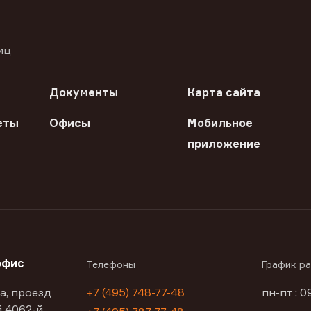
иц
Документы
Карта сайта
еты
Офисы
Мобильное
приложение
офис
Телефоны
График р
а, проезд
+7 (495) 748-77-48
пн-пт : 0
 4062-й,