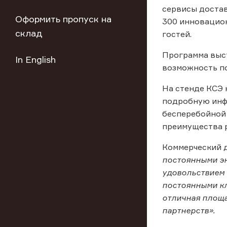
сервисы достав
Оформить пропуск на
300 инновацион
склад
гостей.
Программа выс
In English
возможность по
На стенде КСЭ 
подробную инф
бесперебойной
преимущества р
Коммерческий д
постоянными эк
удовольствием 
постоянными кл
отличная площа
партнерств».