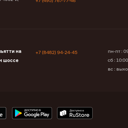
+7 (495) 787-77-48
ьятти на
пн-пт : 
+7 (8482) 94-24-45
сб : 10:
м шоссе
вс : вых