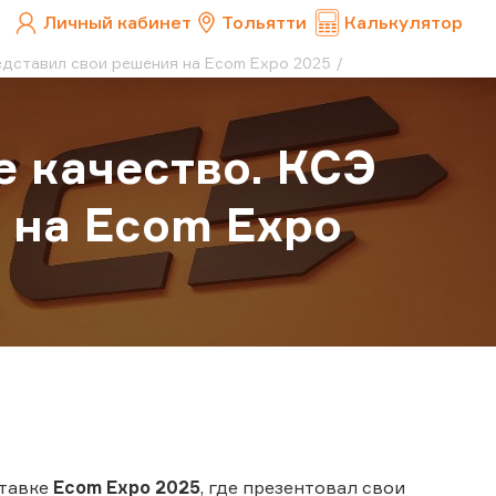
Личный кабинет
Тольятти
Калькулятор
едставил свои решения на Ecom Expo 2025
е качество. КСЭ
 на Ecom Expo
ставке
Ecom Expo 2025
, где презентовал свои