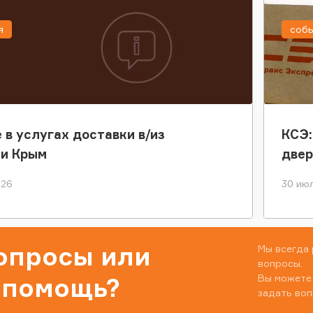
я
соб
 в услугах доставки в/из
КСЭ:
ки Крым
двер
026
30 июл
вопросы или
Мы всегда 
вопросы.
Вы можете
 помощь?
задать воп