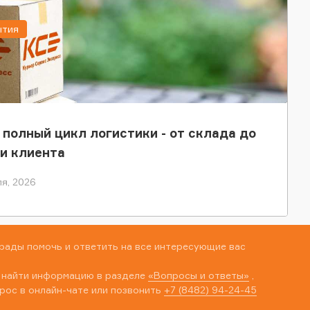
ытия
 полный цикл логистики - от склада до
и клиента
я, 2026
рады помочь и ответить на все интересующие вас
 найти информацию в разделе
«Вопросы и ответы»
,
рос в онлайн-чате или позвонить
+7 (8482) 94-24-45