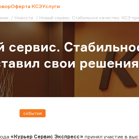
овор
Оферта КСЭ
Услуги
ании
Новости
Новый сервис. Стабильное качество. КСЭ пр
 сервис. Стабильно
тавил свои решения
события
года
«Курьер Сервис Экспресс»
принял участие в вы