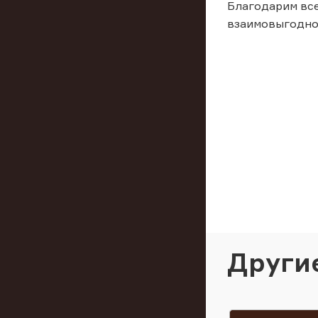
Благодарим все
взаимовыгодно
Други