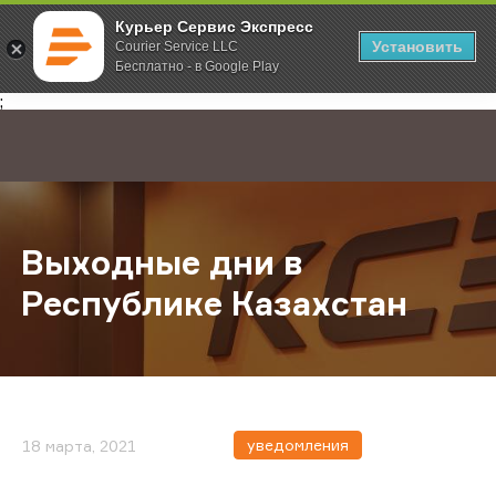
Курьер Сервис Экспресс
Установить
Courier Service LLC
Бесплатно - в Google Play
Главная
О компании
Новости
Выходные дни в Республике Каза
;
Выходные дни в
Республике Казахстан
уведомления
18 марта, 2021