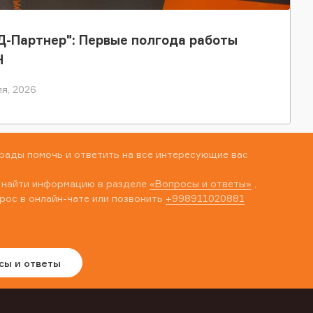
-Партнер": Первые полгода работы
Н
я, 2026
рады помочь и ответить на все интересующие вас
 найти информацию в разделе
«Вопросы и ответы»
,
рос в онлайн-чате или позвонить
+998911020881
сы и ответы