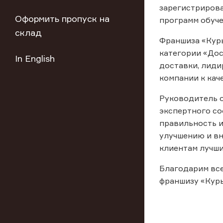
зарегистрирова
Оформить пропуск на
программ обуче
склад
Франшиза «Курь
категории «Дос
In English
доставки, лиди
компании к кач
Руководитель о
экспертного со
правильность и
улучшению и вн
клиентам лучши
Благодарим все
франшизу «Курь