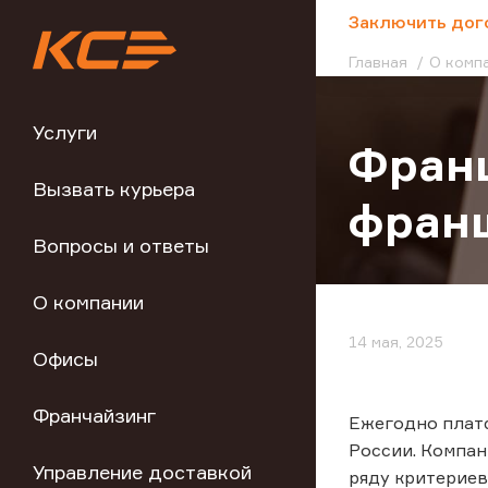
;
Заключить дог
Главная
О комп
Услуги
Франш
Вызвать курьера
фран
Вопросы и ответы
О компании
14 мая, 2025
Офисы
Франчайзинг
Ежегодно платф
России. Компа
Управление доставкой
ряду критериев