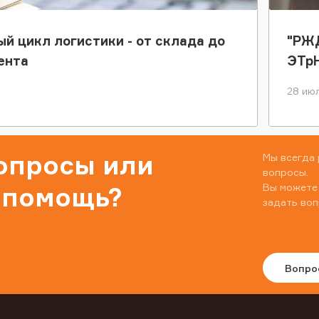
ый цикл логистики - от склада до
"РЖД
ента
ЭТр
28 июл
вопросы или
Мы всегда 
вопросы.
Вы можете
 помощь?
задать воп
Вопро