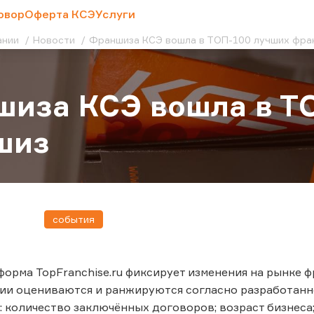
овор
Оферта КСЭ
Услуги
ании
Новости
Франшиза КСЭ вошла в ТОП-100 лучших фр
иза КСЭ вошла в Т
шиз
события
орма TopFranchise.ru фиксирует изменения на рынке ф
нии оцениваются и ранжируются согласно разработан
: количество заключённых договоров; возраст бизнеса;