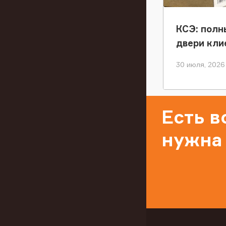
КСЭ: полн
двери кли
30 июля, 2026
Есть 
нужна