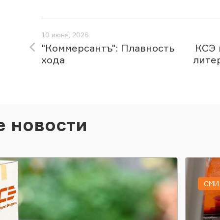
10 июня, 2026
"Коммерсантъ": Плавность
КСЭ 
хода
лите
е новости
СМИ 