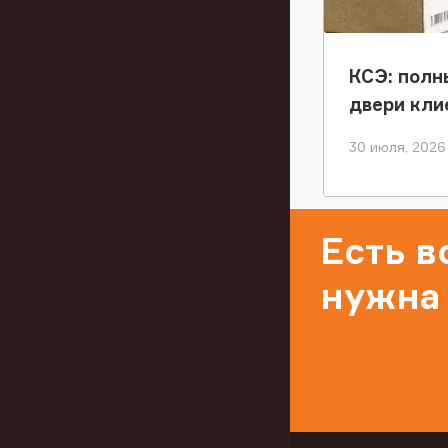
КСЭ: полн
двери кли
30 июля, 2026
Есть 
нужна