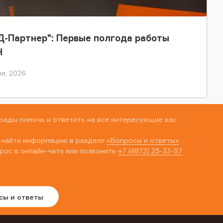
-Партнер": Первые полгода работы
Н
я, 2026
рады помочь и ответить на все интересующие вас
 найти информацию в разделе
«Вопросы и ответы»
,
рос в онлайн-чате или позвонить
+7 (4872) 25-33-97
сы и ответы