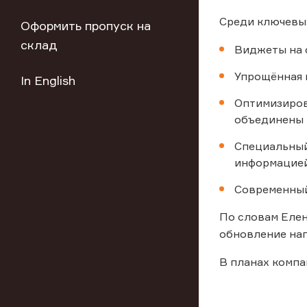
Среди ключевы
Оформить пропуск на
склад
Виджеты на 
Упрощённая 
In English
Оптимизиров
объединены 
Специальный
информацией
Современный
По словам Елен
обновление нап
В планах компа