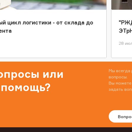
ый цикл логистики - от склада до
"РЖД
ента
ЭТр
28 июл
вопросы или
Мы всегда 
вопросы.
Вы можете
 помощь?
задать воп
Вопро