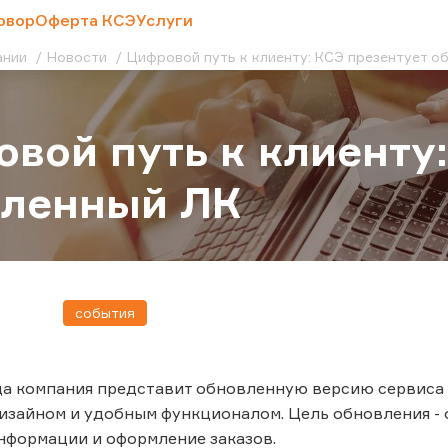
овор
Оферта КСЭ
Услуги
ании
Новости
Цифровой путь к клиенту: КСЭ презентует о
вой путь к клиенту
вленный ЛК
события
да компания представит обновленную версию сервиса 
зайном и удобным функционалом. Цель обновления - о
нформации и оформление заказов.