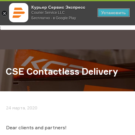
Курьер Сервис Экспресс
Установить
Courier Service LLC
Бесплатно - в Google Play
Главная
О компании
Новости
CSE Contactless Delivery
;
CSE Contactless Delivery
24 марта, 2020
Dear clients and partners!