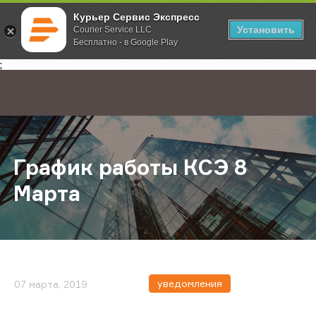
Курьер Сервис Экспресс
Установить
Courier Service LLC
Бесплатно - в Google Play
Главная
О компании
Новости
График работы КСЭ 8 Марта
;
График работы КСЭ 8
Марта
уведомления
07 марта, 2019