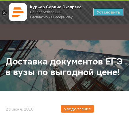
Курьер Сервис Экспресс
Установить
Courier Service LLC
Бесплатно - в Google Play
Главная
О компании
Новости
Доставка документов ЕГЭ в вузы 
;
Доставка документов ЕГЭ
в вузы по выгодной цене!
уведомления
25 июня, 2018