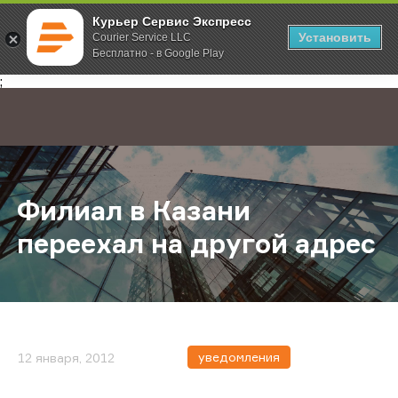
Курьер Сервис Экспресс
Установить
Courier Service LLC
Бесплатно - в Google Play
Главная
О компании
Новости
Филиал в Казани переехал на друг
;
Филиал в Казани
переехал на другой адрес
уведомления
12 января, 2012