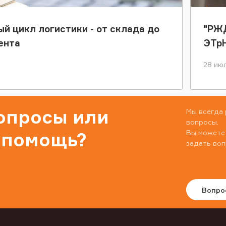
ый цикл логистики - от склада до
"РЖД
ента
ЭТр
28 июл
вопросы или
Мы всегда 
вопросы.
Вы можете
 помощь?
задать воп
Вопро