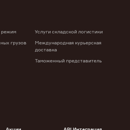
 режим
Услуги складской логистики
ных грузов
Международная курьерская
доставка
Таможенный представитель
Акции
API Интеграция