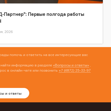
-Партнер": Первые полгода работы
Н
я, 2026
рады помочь и ответить на все интересующие вас
 найти информацию в разделе
«Вопросы и ответы»
,
рос в онлайн-чате или позвонить
+7 (4872) 25-33-97
сы и ответы