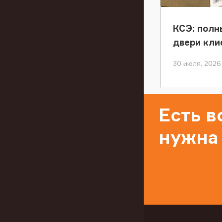
КСЭ: полн
двери кли
30 июля, 2026
Есть 
нужна