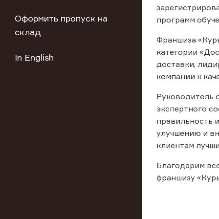
зарегистрирова
Оформить пропуск на
программ обуче
склад
Франшиза «Курь
категории «Дос
In English
доставки, лиди
компании к кач
Руководитель о
экспертного со
правильность и
улучшению и вн
клиентам лучши
Благодарим все
франшизу «Курь