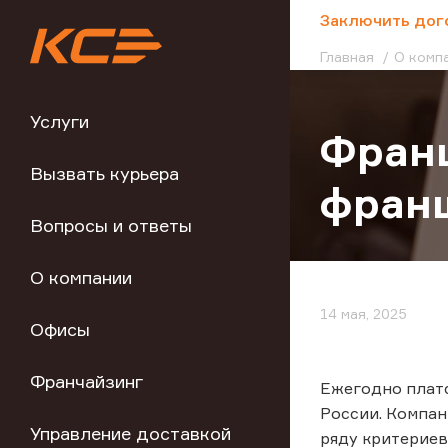
;
Заключить дог
Главная
О комп
Услуги
Франш
Вызвать курьера
фран
Вопросы и ответы
О компании
14 мая, 2025
Офисы
Франчайзинг
Ежегодно платф
России. Компа
Управление доставкой
ряду критериев