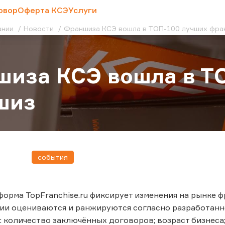
овор
Оферта КСЭ
Услуги
ании
Новости
Франшиза КСЭ вошла в ТОП-100 лучших фр
иза КСЭ вошла в Т
шиз
события
орма TopFranchise.ru фиксирует изменения на рынке ф
нии оцениваются и ранжируются согласно разработан
: количество заключённых договоров; возраст бизнеса;