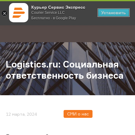
Курьер Сервис Экспресс
Установить
Courier Service LLC
Бесплатно - в Google Play
Главная
О компании
Новости
Logistics.ru: Социальная ответст
;
Logistics.ru: Социальная
ответственность бизнеса
СМИ о нас
12 марта, 2024