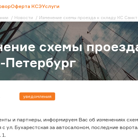
овор
Оферта КСЭ
Услуги
ании
Новости
Изменение схемы проезда к складу КС Санк
ение схемы проезда
-Петербург
уведомления
4
нты и партнеры, информируем Вас об изменениях схемы
 с ул. Бухарестская за автосалоном, последние ворота.
 1.