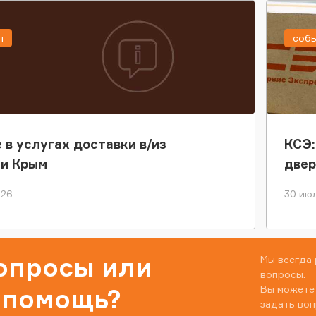
я
соб
 в услугах доставки в/из
КСЭ:
ки Крым
двер
026
30 июл
вопросы или
Мы всегда 
вопросы.
Вы можете
 помощь?
задать воп