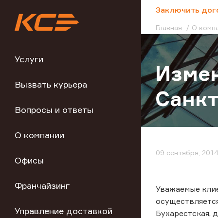
;
Заключить дог
Главная
О комп
Услуги
Измен
Вызвать курьера
Санкт
Вопросы и ответы
О компании
09 сентября, 201
Офисы
Франчайзинг
Уважаемые клие
осуществляется
Управление доставкой
Бухарестская, д.