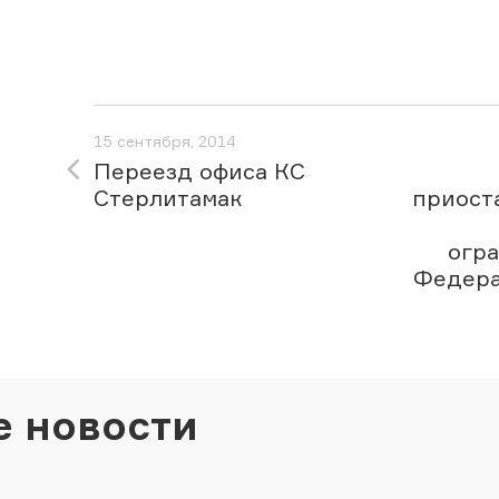
15 сентября, 2014
Переезд офиса КС
Стерлитамак
приост
огра
Федера
е новости