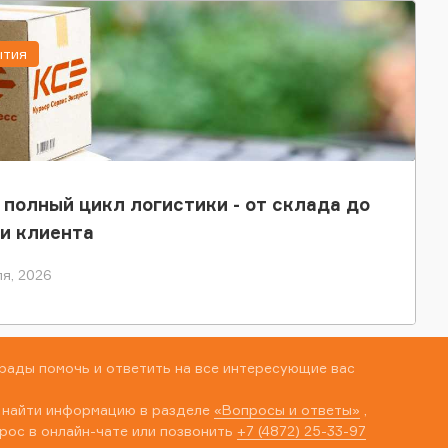
ытия
 полный цикл логистики - от склада до
и клиента
я, 2026
рады помочь и ответить на все интересующие вас
 найти информацию в разделе
«Вопросы и ответы»
,
рос в онлайн-чате или позвонить
+7 (4872) 25-33-97