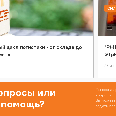
СМИ 
ый цикл логистики - от склада до
"РЖД
ента
ЭТр
28 июл
вопросы или
Мы всегда 
вопросы.
Вы можете
 помощь?
задать воп