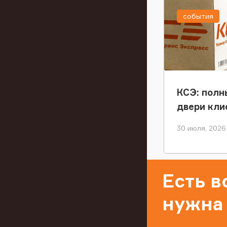
события
КСЭ: полн
двери кли
30 июля, 2026
Есть 
нужна