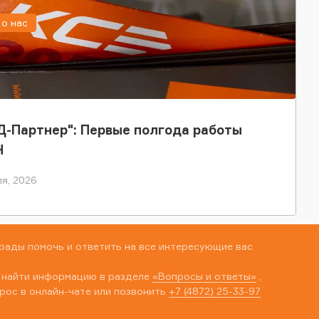
о нас
-Партнер": Первые полгода работы
Н
я, 2026
рады помочь и ответить на все интересующие вас
 найти информацию в разделе
«Вопросы и ответы»
,
рос в онлайн-чате или позвонить
+7 (4872) 25-33-97