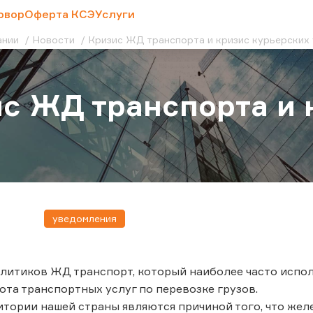
овор
Оферта КСЭ
Услуги
ании
Новости
Кризис ЖД транспорта и кризис курьерских 
с ЖД транспорта и 
уведомления
литиков ЖД транспорт, который наиболее часто исполь
ота транспортных услуг по перевозке грузов.
тории нашей страны являются причиной того, что же