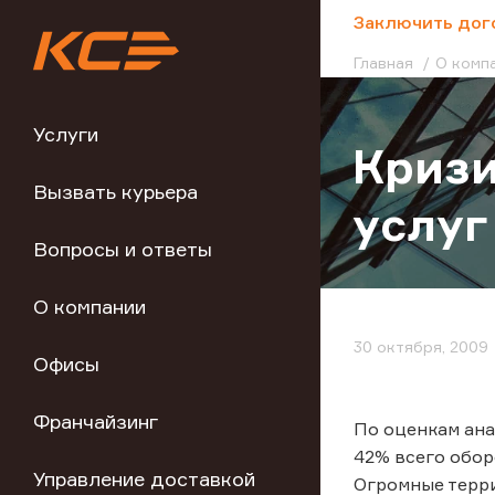
;
Заключить дог
Главная
О комп
Услуги
Кризи
Вызвать курьера
услуг
Вопросы и ответы
О компании
30 октября, 2009
Офисы
Франчайзинг
По оценкам ана
42% всего обор
Управление доставкой
Огромные терри