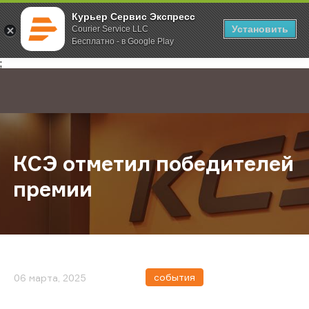
Курьер Сервис Экспресс
Установить
Courier Service LLC
Бесплатно - в Google Play
Главная
О компании
Новости
КСЭ отметил победителей преми
;
КСЭ отметил победителей
премии
события
06 марта, 2025