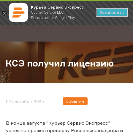
Курьер Сервис Экспресс
Установить
Courier Service LLC
Бесплатно - в Google Play
Главная
О компании
Новости
КСЭ получил лицензию
;
КСЭ получил лицензию
события
02 сентября, 2025
В конце августа "Курьер Сервис Экспресс"
успешно прошел проверку Россельхознадзора и