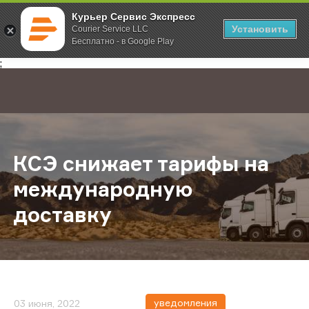
Курьер Сервис Экспресс
Установить
Courier Service LLC
Бесплатно - в Google Play
Главная
О компании
Новости
КСЭ снижает тарифы на междунар
;
КСЭ снижает тарифы на
международную
доставку
уведомления
03 июня, 2022