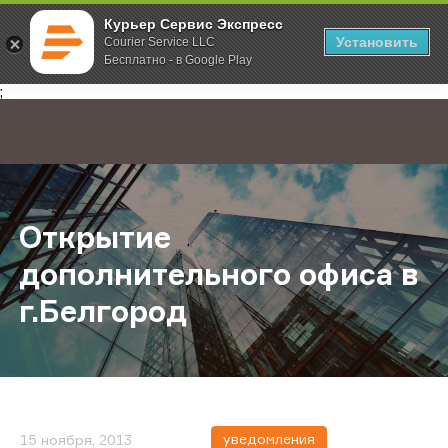
Курьер Сервис Экспресс
Установить
Courier Service LLC
Бесплатно - в Google Play
Главная
О компании
Новости
Открытие дополнительного офиса
;
Открытие
дополнительного офиса в
г.Белгород
уведомления
15 ноября, 2013