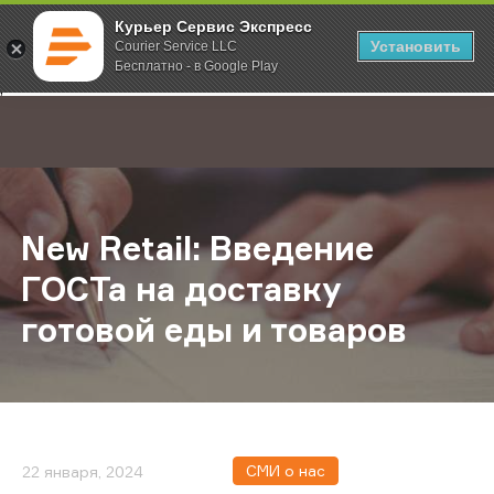
Курьер Сервис Экспресс
Установить
Courier Service LLC
Бесплатно - в Google Play
Главная
О компании
Новости
New Retail: Введение ГОСТа на до
;
New Retail: Введение
ГОСТа на доставку
готовой еды и товаров
СМИ о нас
22 января, 2024