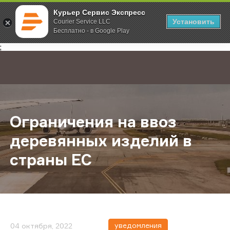
Курьер Сервис Экспресс
Установить
Courier Service LLC
Бесплатно - в Google Play
Главная
О компании
Новости
Ограничения на ввоз деревянных 
;
Ограничения на ввоз
деревянных изделий в
страны ЕС
уведомления
04 октября, 2022