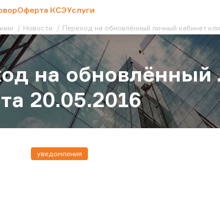
овор
Оферта КСЭ
Услуги
ании
Новости
Переход на обновлённый личный кабинет кли
од на обновлённый 
та 20.05.2016
уведомления