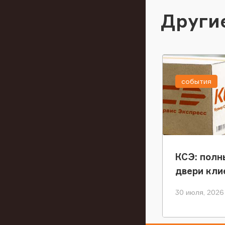
Други
события
КСЭ: полн
двери кли
30 июля, 2026