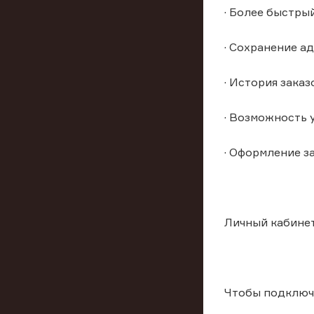
· Более быстры
· Сохранение а
· История заказ
· Возможность 
· Оформление з
Личный кабинет
Чтобы подключи