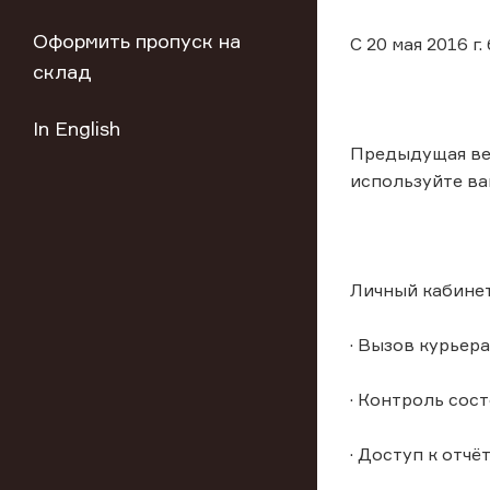
Оформить пропуск на
С 20 мая 2016 
склад
In English
Предыдущая вер
используйте ва
Личный кабинет
· Вызов курьер
· Контроль сос
· Доступ к отч