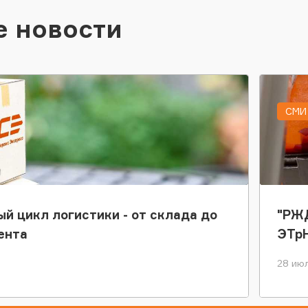
е новости
СМИ 
ый цикл логистики - от склада до
"РЖД
ента
ЭТр
28 июл