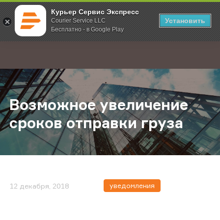
Курьер Сервис Экспресс
Установить
Courier Service LLC
Бесплатно - в Google Play
Главная
О компании
Новости
Возможное увеличение сроков от
;
Возможное увеличение
сроков отправки груза
уведомления
12 декабря, 2018