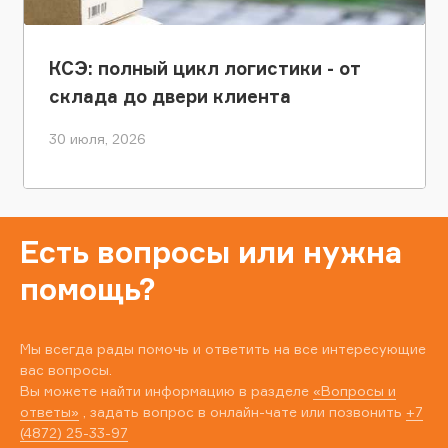
КСЭ: полный цикл логистики - от
склада до двери клиента
30 июля, 2026
Есть вопросы или нужна
помощь?
Мы всегда рады помочь и ответить на все интересующие
вас вопросы.
Вы можете найти информацию в разделе
«Вопросы и
ответы»
, задать вопрос в онлайн-чате или позвонить
+7
(4872) 25-33-97