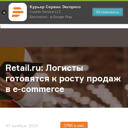
Курьер Сервис Экспресс
Установить
Courier Service LLC
Бесплатно - в Google Play
Главная
О компании
Новости
Retail.ru: Логисты готовятся к ро
;
Retail.ru: Логисты
готовятся к росту продаж
в e-commerce
СМИ о нас
07 ноября, 2023