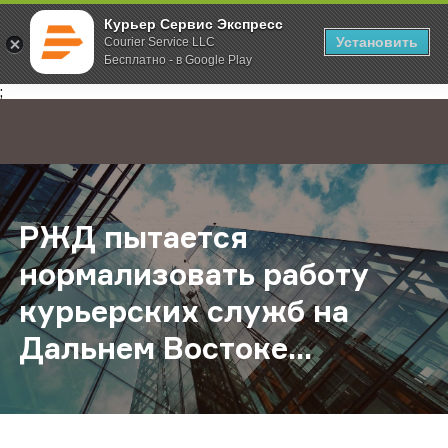
Курьер Сервис Экспресс
Установить
Courier Service LLC
Бесплатно - в Google Play
Главная
О компании
Новости
РЖД пытается нормализовать рабо
;
РЖД пытается
нормализовать работу
курьерских служб на
Дальнем Востоке...