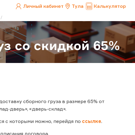
Личный кабинет
Тула
Калькулятор
уз со скидкой 65%
 доставку сборного груза в размере 65% от
ад-дверь», «дверь-склад».
ся с которыми можно, перейдя по
ссылке
.
одписания договора.