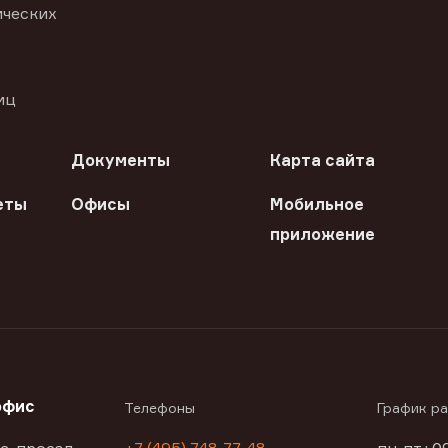
ических
иц
Документы
Карта сайта
еты
Офисы
Мобильное
приложение
офис
Телефоны
График р