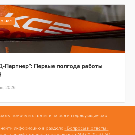
о нас
-Партнер": Первые полгода работы
Н
я, 2026
рады помочь и ответить на все интересующие вас
 найти информацию в разделе
«Вопросы и ответы»
,
рос в онлайн-чате или позвонить
+7 (4872) 25-33-97