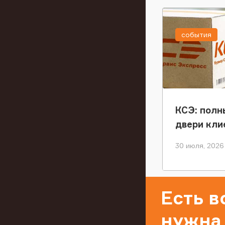
события
КСЭ: полн
двери кли
30 июля, 2026
Есть 
нужна