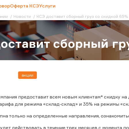
овор
Оферта КСЭ
Услуги
ании
Новости
КСЭ доставит сборный груз со скидкой 65%
оставит сборный гр
акции
 компания предоставит всем новым клиентам* скидку на
арифа для режима «склад-склад» и 35% на режимы «скл
пна только на определенные направления, ознакомить
дет действовать в течение трех месяцев с момента п