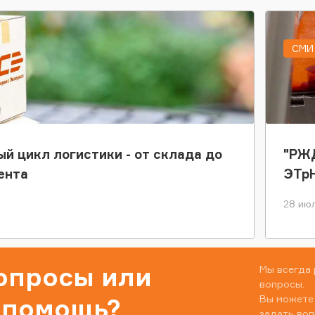
СМИ 
ый цикл логистики - от склада до
"РЖД
ента
ЭТр
28 июл
вопросы или
Мы всегда 
вопросы.
Вы можете
 помощь?
задать воп