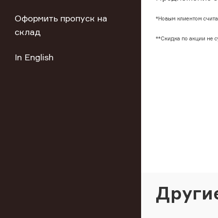
Оформить пропуск на
*Новым клиентом считае
склад
**Скидка по акции не 
In English
Други