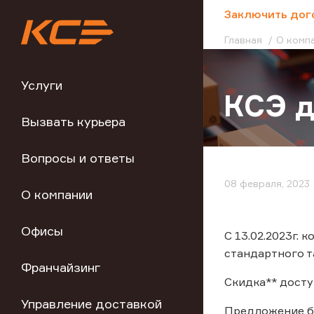
;
Заключить дог
Главная
О комп
Услуги
КСЭ д
Вызвать курьера
Вопросы и ответы
08 февраля, 2023
О компании
Офисы
С 13.02.2023г.
стандартного т
Франчайзинг
Скидка** досту
Управление доставкой
Предложение бу