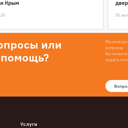
ки Крым
двер
026
30 июл
вопросы или
Мы всегда 
вопросы.
Вы можете
 помощь?
задать воп
Вопро
Услуги