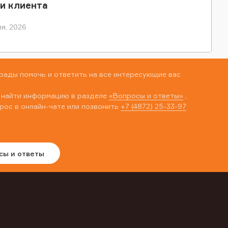
и клиента
я, 2026
рады помочь и ответить на все интересующие вас
 найти информацию в разделе
«Вопросы и ответы»
,
рос в онлайн-чате или позвонить
+7 (4872) 25-33-97
сы и ответы