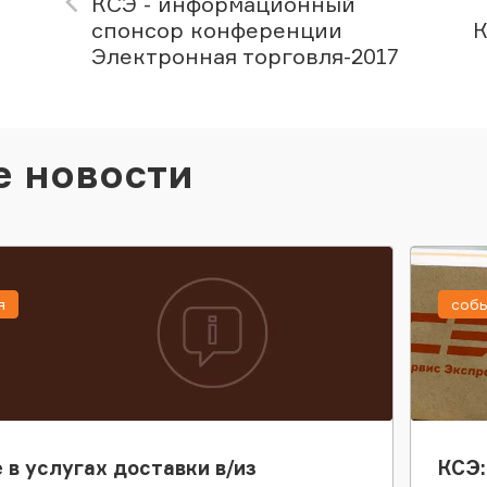
КСЭ - информационный
спонсор конференции
К
Электронная торговля-2017
е новости
я
соб
 в услугах доставки в/из
КСЭ: