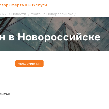
овор
Оферта КСЭ
Услуги
ании
Новости
Ураган в Новороссийске
н в Новороссийске
уведомления
енты!