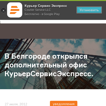
Курьер Сервис Экспресс
Установить
Courier Service LLC
Бесплатно - в Google Play
Главная
О компании
Новости
В Белгороде открылся дополнит
;
В Белгороде открылся
дополнительный офис
КурьерСервисЭкспресс.
уведомления
27 июля, 2012