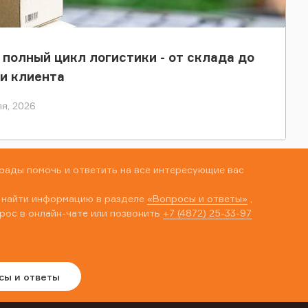
 полный цикл логистики - от склада до
и клиента
я, 2026
рады помочь и ответить на все интересующие вас
 найти информацию в разделе
«Вопросы и ответы»
,
рос в онлайн-чате или позвонить
+7 (4872) 25-33-97
сы и ответы