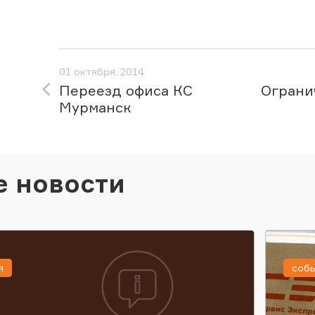
01 октября, 2014
Переезд офиса КС
Ограни
Мурманск
е новости
я
соб