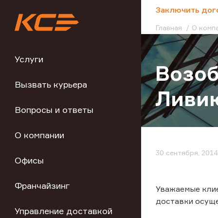
;
Заключить дог
Главная
О комп
Услуги
Возоб
Вызвать курьера
Ливи
Вопросы и ответы
О компании
30 сентября, 2014
Офисы
Франчайзинг
Уважаемые клие
доставки осуще
Управление доставкой