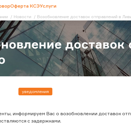
овор
Оферта КСЭ
Услуги
ании
Новости
Возобновление доставок отправлений в Лив
новление доставок 
ю
уведомления
нты, информируем Вас о возобновлении доставок отп
ствляются с задержками.