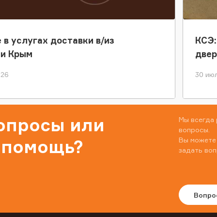
 в услугах доставки в/из
КСЭ:
ки Крым
двер
026
30 июл
вопросы или
Мы всегда 
вопросы.
Вы можете
 помощь?
задать воп
Вопро