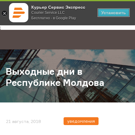
Курьер Сервис Экспресс
Установить
Courier Service LLC
Бесплатно - в Google Play
Главная
О компании
Новости
Выходные дни в Республике Мол
;
Выходные дни в
Республике Молдова
уведомления
21 августа, 2018