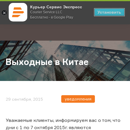
Курьер Сервис Экспресс
Установить
Courier Service LLC
Бесплатно - в Google Play
Главная
О компании
Новости
Выходные в Китае
;
Выходные в Китае
уведомления
29 сентября, 2015
Уважаемые клиенты, информируем вас о том, что
дни с 1 по 7 октября 2015г. являются