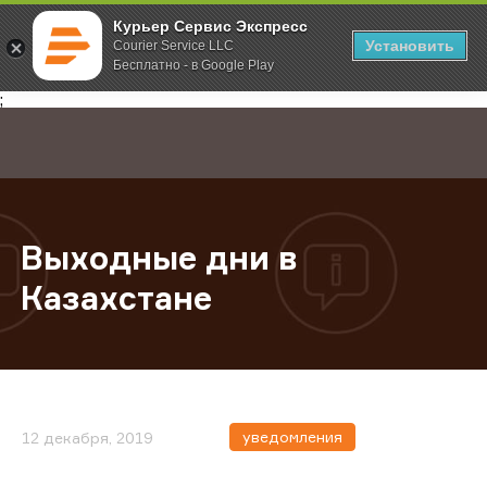
Курьер Сервис Экспресс
Установить
Courier Service LLC
Бесплатно - в Google Play
Главная
О компании
Новости
Выходные дни в Казахстане
;
Выходные дни в
Казахстане
уведомления
12 декабря, 2019