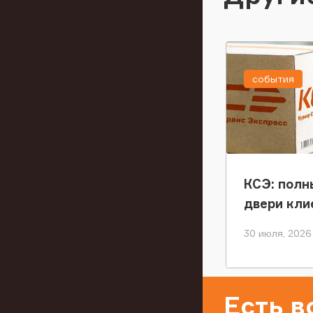
события
КСЭ: полн
двери кли
30 июля, 2026
Есть 