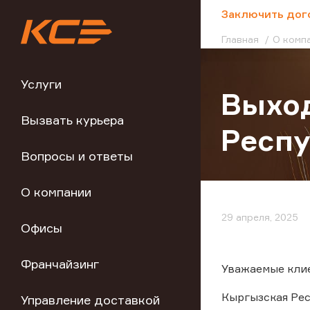
;
Заключить дог
Главная
О комп
Услуги
Выход
Вызвать курьера
Респ
Вопросы и ответы
О компании
29 апреля, 2025
Офисы
Франчайзинг
Уважаемые клие
Кыргызская Респ
Управление доставкой