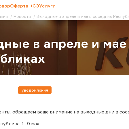
овор
Оферта КСЭ
Услуги
ании
Новости
Выходные в апреле и мае в соседних Респуб
ные в апреле и мае
убликах
уведомления
нты, обращаем ваше внимание на выходные дни в сос
ублика: 1- 9 мая.