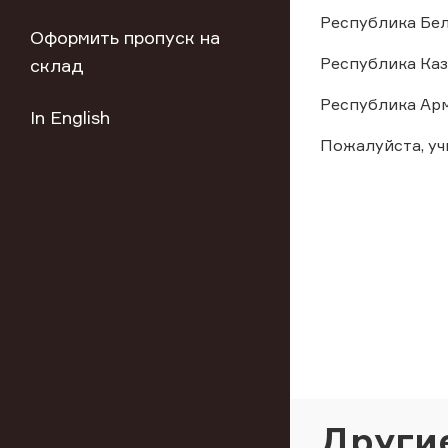
Республика Белару
Оформить пропуск на
Республика Казах
склад
Республика Армен
In English
Пожалуйста, у
Други