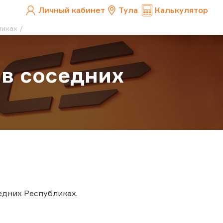
Личный кабинет
Тула
Калькулятор
ликах
 в соседних
едних Республиках.