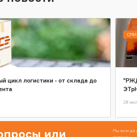
СМИ 
ый цикл логистики - от склада до
"РЖД
ента
ЭТр
28 июл
вопросы или
Мы всегда 
вопросы.