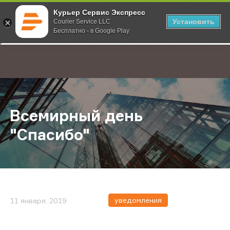
Курьер Сервис Экспресс
Установить
Courier Service LLC
Бесплатно - в Google Play
Главная
О компании
Новости
Всемирный день "Спасибо"
;
Всемирный день
"Спасибо"
уведомления
11 января, 2019